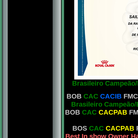
Brasileiro Campeão
BOB
CAC
CACIB
FMC 
Brasileiro Campeão
BOB
CAC
CACPAB
FM
BOS
CAC
CACPAB
Best In show Owner H