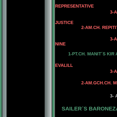
4-MBISS.MB
REPRESENTATIVE
3-
JUSTICE
2-AM.CH. REPITI
3-AM.CH. MYLA´
NINE
1-PT.CH. MANIT´S KI
EVALILL
3-
2-AM.GCH.CH. M
3-
SAILER´S BARONEZA
4-AM.CH. EL