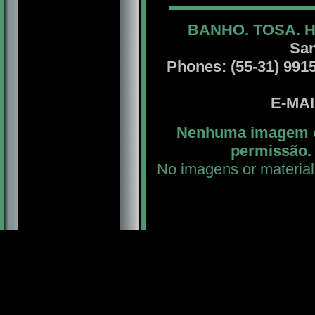
BANHO. TOSA. 
San
Phones: (55-31) 99156
E-MA
Nenhuma imagem ou
permissão. 
No imagens or material