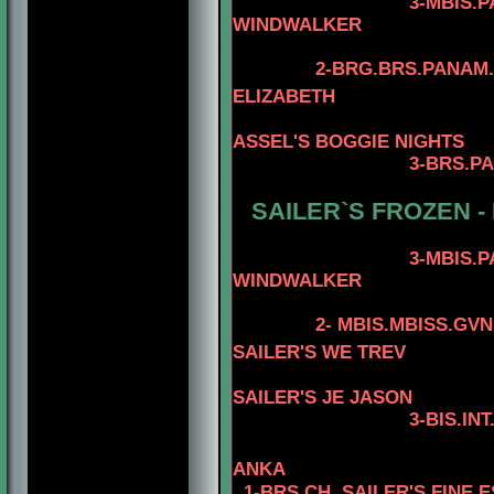
3-MBIS.PANAM.BGR
WINDWALKER
4-AM.CAN.CH. 
2-BRG.BRS.PANAM.
ELIZABETH
4-M
ASSEL'S BOGGIE NIGHTS
3-BRS.P
4-B
SAILER`S FROZEN -
3-MBIS.PANAM.BGR
WINDWALKER
4-AM.CAN.CH. 
2- MBIS.MBISS.GV
SAILER'S WE TREV
SAILER'S JE JASON
3-BIS.INT.PANAM.BG
4-BIS.INT.PANA
ANKA
1-BRS.CH. SAILER'S FINE 