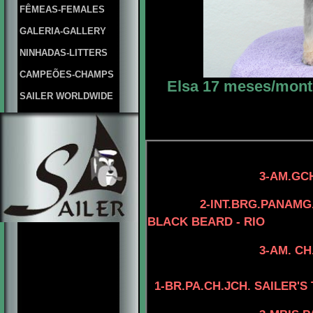
FÊMEAS-FEMALES
GALERIA-GALLERY
NINHADAS-LITTERS
CAMPEÕES-CHAMPS
Elsa 17 meses/month
SAILER WORLDWIDE
4-AM.C
3-AM.GCH. TOMAR
4-AM.CH. TOMA
2-INT.BRG.PANAMG
BLACK BEARD - RIO
3-AM. CH. MINUTE
4-AM.CH. RIO
1-BR.PA.CH.JCH. SAILER'
4-AM.CAN.CH