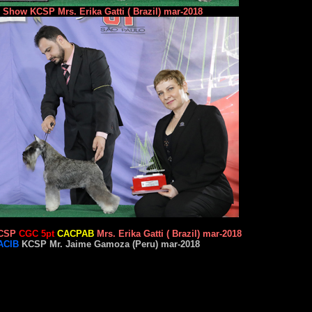
n Show KCSP Mrs. Erika Gatti ( Brazil) mar-2018
KCSP
CGC 5pt
CACPAB
Mrs. Erika Gatti ( Brazil) mar-2018
ACIB
KCSP Mr. Jaime Gamoza (Peru) mar-
2018