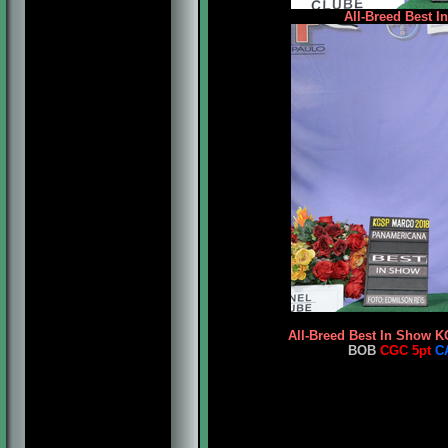
All-Breed Best I
All-Breed Best In Show 
BOB
CGC 5pt
C