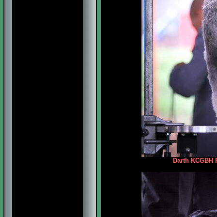
Darth KCGBH F