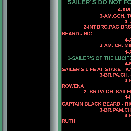
SAILER´S DO NOT F
4-AM
3-AM.GCH. TOMAR'
4- AM.CH. TOMA
2-INT.BRG.PAG.BR
BEARD - RIO
4-
3-AM. CH. MINUTEM
4-AM.CH. RIOBE
1-SAILER'S OF THE LUCIF
4-
SAILER'S LIFE AT STAKE - 
3-BR.PA.CH.
4
-
ROWENA
2-
BR.PA.CH. SAILE
4
-
CAPTAIN BLACK BEARD - RI
3-
BR.PAM.CH
4
-
RUTH