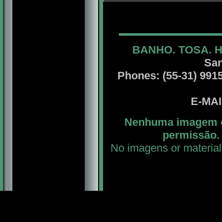
BANHO. TOSA. 
San
Phones: (55-31) 99156
E-MA
Nenhuma imagem ou
permissão. 
No imagens or material