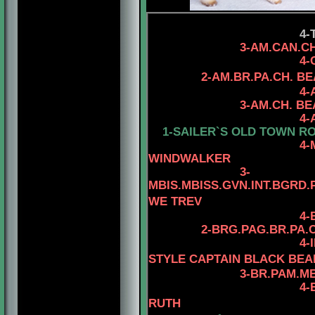
4-
3-AM.CAN.CH. MINUT
4-CAN.CH. RHOD
2-AM.BR.PA.CH. B
4-
3-AM.CH. BEAUIDEA
4-AM.CH. MYSTIQ
1-SAILER`S OLD TOWN RO
4-MBIS.PANAM.BG
WINDWALKER
3-
MBIS.MBISS.GVN.INT.BGRD.
WE TREV
4-
2-BRG.PAG.BR.PA.
4
-
STYLE CAPTAIN BLACK BEAR
3-
BR.PAM.MB
4
-
RUTH