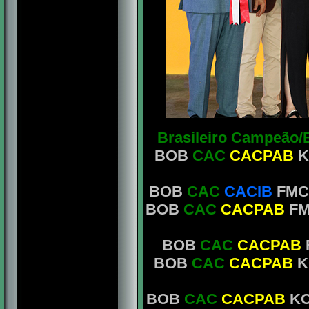
Brasileiro Campeão/
BOB
CAC
CACPAB
K
BOB
CAC
CACIB
FMC 
BOB
CAC
CACPAB
FM
BOB
CAC
CACPAB
BOB
CAC
CACPAB
K
BOB
CAC
CACPAB
KCG