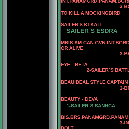
INT.PANAMGRD.PANAM.BGRD
3-BGRD
TO KILL A MOCKINGBIRD
SAILER'S KI KALI
SAILER´S ESDRA
MBIS.AM.CAN.GVN.INT.BG
OR ALIVE
3
-
B
EYE - BETA
2-SAILER`S BATT
BEAUIDEAL STYLE CAPTAIN
3-B
BEAUTY - DEVA
1-SAILER´S SANHCA
BIS.BRS.PANAMGRD.PANAM.C
3-I
BOLT