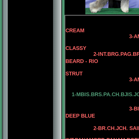
4-AM.CH. EL
CREAM
3-AM.GCH. TOMA
4- AM.CH. 
CLASSY
2-INT.BRG.PAG.B
BEARD - RIO
STRUT
3-AM. CH. MINUT
4-AM.CH. RI
1-MBIS.BRS.PA.CH.BJIS.J
3
-B
DEEP BLUE
2-BR.CH.JCH. SA