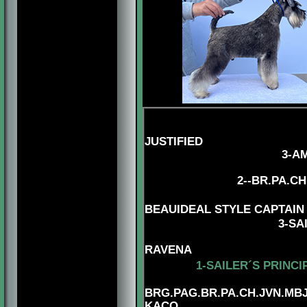
JUSTIFIED
3
-
AM
2--BR.PA.C
4
BEAUIDEAL STYLE CAPTAIN
3
-SA
RAVENA
1-SAILER´S PRINC
BRG.
PAG.BR.PA.CH.JVN.MBJ
KACO