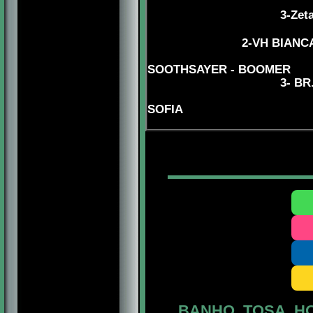
3-Zeta Br He
4-BR.
2
-VH BIANC
4-INT.GVN.BRG
SOOTHSAYER - BOOMER
3
-
BR
4
SOFIA
BANHO. TOSA. H