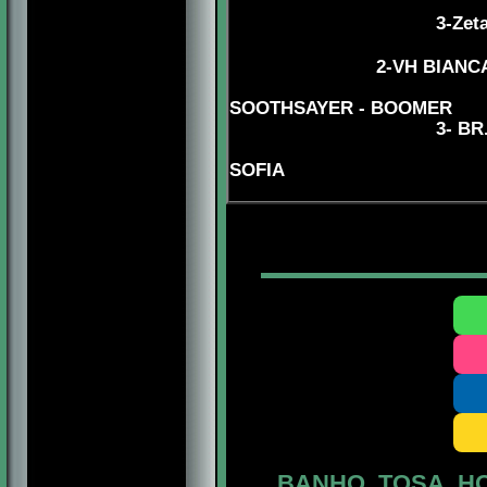
3-Zeta Br He
4-BR.
2
-VH BIANC
4-INT.GVN.BRG
SOOTHSAYER - BOOMER
3
-
BR
4
SOFIA
BANHO. TOSA. H