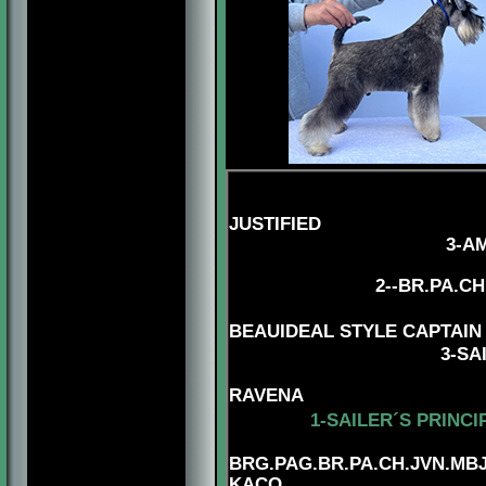
JUSTIFIED
3
-
AM
2--BR.PA.C
4
BEAUIDEAL STYLE CAPTAIN
3
-SA
RAVENA
1-SAILER´S PRINC
BRG.
PAG.BR.PA.CH.JVN.MBJ
KACO