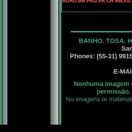
BGRD.BR.PAG.PA.CH.MBJIS
BANHO. TOSA. 
San
Phones: (55-31) 99156
E-MA
Nenhuma imagem ou
permissão. 
No imagens or material