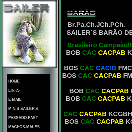
Br.Pa.Ch.JCh.PCh.
SAILER´S BARÃO D
Brasileiro Campeão/
BOB
CAC
CACPAB
K
BOS
CAC
CACIB
FMC 
BOS
CAC
CACPAB
FM
HOME
BOB
CAC
CACPAB
LINKS
BOB
CAC
CACPAB
K
E-MAIL
MINIS SAILER'S
CAC
CACPAB
KCGBH M
PASSADO-PAST
BOS
CAC
CACPAB
K
MACHOS-MALES