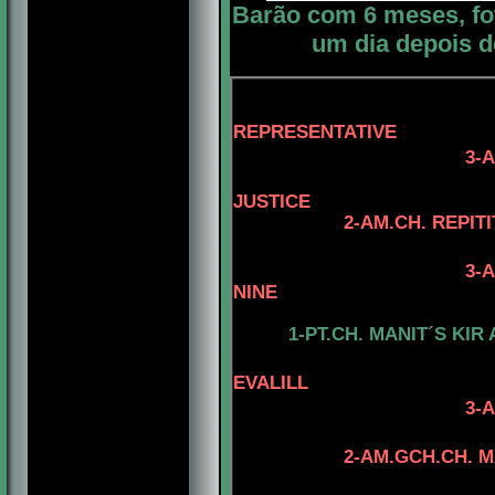
Barão com 6 meses, foto
um dia depois d
4-MBISS.MB
REPRESENTATIVE
3-
JUSTICE
2-AM.CH. REPITI
3-AM.CH. MYLA´
NINE
1-PT.CH. MANIT´S KI
EVALILL
3-
2-AM.GCH.CH. M