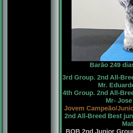
Barão 249 dia
3rd Group. 2nd All-Br
Mr. Eduardo
4th Group. 2nd All-Br
Mr- Jose
Jovem Campeão/Juni
2nd All-Breed Best j
Mat
BOB 2nd Junior Gro